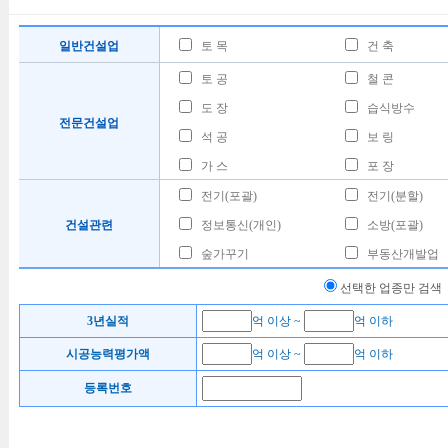
일반건설업
토 목
건 축
토 공
철 콘
도 장
습식방수
전문건설업
석 공
보 링
가 스
포 장
전기(포괄)
전기(분할)
건설관련
정보통신(개인)
소방(포괄)
숲가꾸기
부동산개발업
선택한 업종만 검색
3년실적
억 이상 ~
억 이하
시공능력평가액
억 이상 ~
억 이하
등록번호