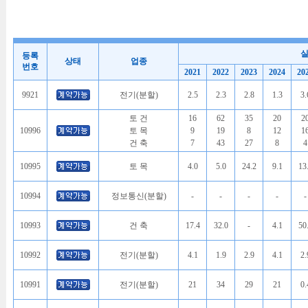
등록
상태
업종
번호
2021
2022
2023
2024
20
9921
전기(분할)
2.5
2.3
2.8
1.3
3.
토 건
16
62
35
20
2
10996
토 목
9
19
8
12
1
건 축
7
43
27
8
4
10995
토 목
4.0
5.0
24.2
9.1
13
10994
정보통신(분할)
-
-
-
-
-
10993
건 축
17.4
32.0
-
4.1
50
10992
전기(분할)
4.1
1.9
2.9
4.1
2.
10991
전기(분할)
21
34
29
21
0.